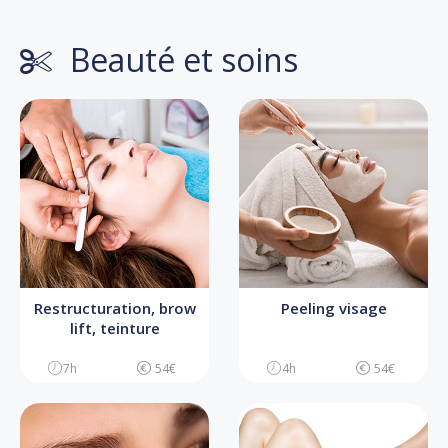
Beauté et soins
Restructuration, brow
Peeling visage
lift, teinture
7h
54€
4h
54€