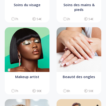
Soins du visage
Soins des mains &
pieds
7h
54€
2h
54€
Makeup artist
Beauté des ongles
7h
90€
8h
50€