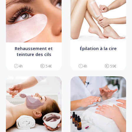
Rehaussement et
Épilation à la cire
teinture des cils
4h
54€
4h
59€