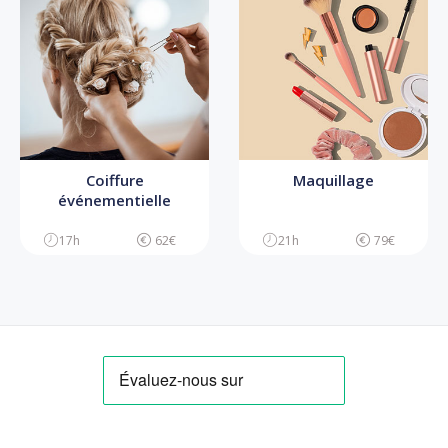
Coiffure
Maquillage
événementielle
17h
62€
21h
79€