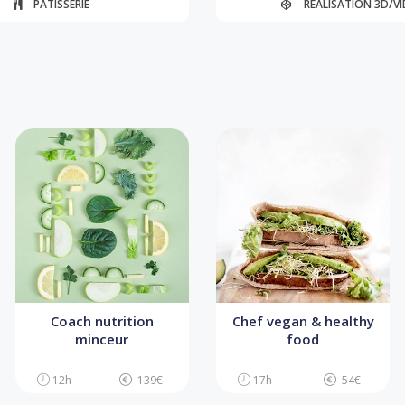
PÂTISSERIE
RÉALISATION 3D/V
Coach nutrition
Chef vegan & healthy
minceur
food
12h
139€
17h
54€