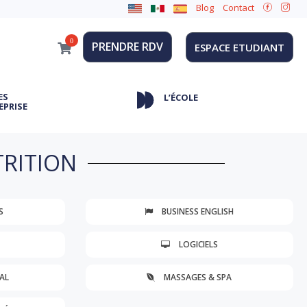
Blog
Contact
0
PRENDRE RDV
ESPACE ETUDIANT
ES
L’ÉCOLE
EPRISE
TRITION
S
BUSINESS ENGLISH
LOGICIELS
AL
MASSAGES & SPA