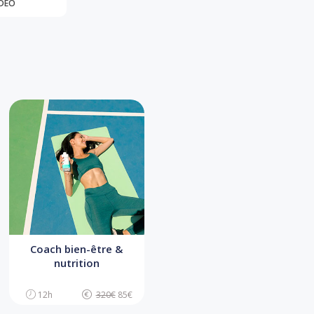
IDÉO
Coach bien-être &
nutrition
12h
320€
85€