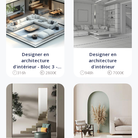
Designer en
Designer en
architecture
architecture
d'intérieur - Bloc 3 -
d'intérieur
Coordination
316h
2800€
948h
7000€
d’exécution et suivi
d’un projet de design
en architecture
d’intérieur