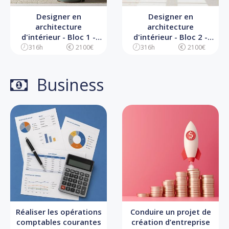
Designer en
Designer en
architecture
architecture
d'intérieur - Bloc 1 -
d'intérieur - Bloc 2 -
Analyse d'un projet et
Conception et
316h
2100€
316h
2100€
conseil auprès du
direction artistique du
commanditaire
projet
Business
Réaliser les opérations
Conduire un projet de
comptables courantes
création d’entreprise