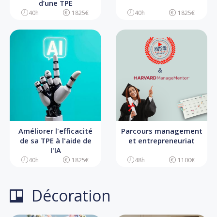
d’une TPE
40h
1825€
40h
1825€
Améliorer l'efficacité
Parcours management
de sa TPE à l'aide de
et entrepreneuriat
l'IA
40h
1825€
48h
1100€
Décoration