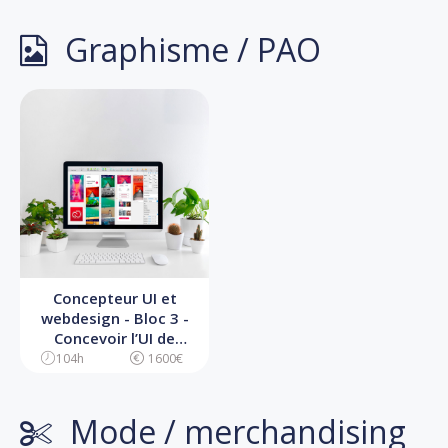
d’aménagement
d’espace
Graphisme / PAO
Concepteur UI et
webdesign - Bloc 3 -
Concevoir l’UI de
l’interface digitale
104h
1600€
Mode / merchandising