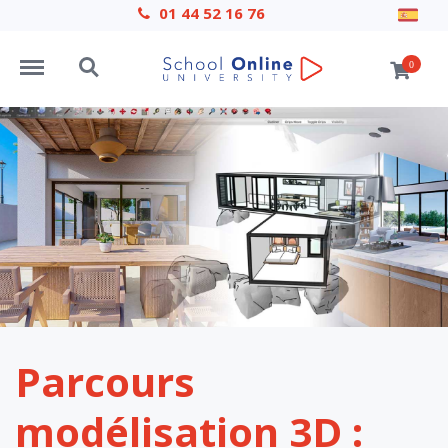
01 44 52 16 76
Menu
Search
0
Parcours
modélisation 3D :