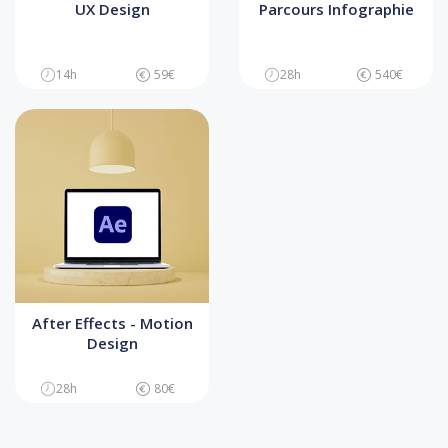
UX Design
Parcours Infographie
14h
59€
28h
540€
After Effects - Motion
Design
28h
80€