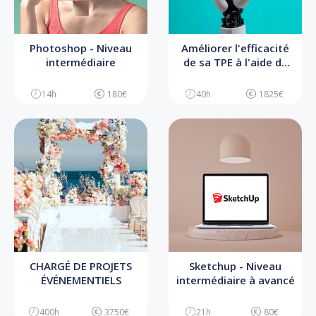
Photoshop - Niveau
Améliorer l'efficacité
intermédiaire
de sa TPE à l'aide de
l'IA
14h
180€
40h
1825€
CHARGÉ DE PROJETS
Sketchup - Niveau
ÉVÉNEMENTIELS
intermédiaire à avancé
400h
3750€
21h
80€