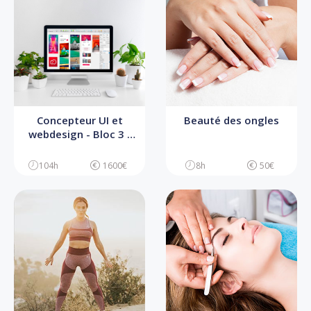
Concepteur UI et
Beauté des ongles
webdesign - Bloc 3 -
Concevoir l’UI de
l’interface digitale
104h
1600€
8h
50€