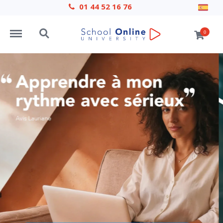
01 44 52 16 76
Menu
Search
0