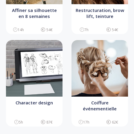
Affiner sa silhouette
Restructuration, brow
en 8 semaines
lift, teinture
14h
54€
7h
54€
Character design
Coiffure
événementielle
5h
87€
17h
62€