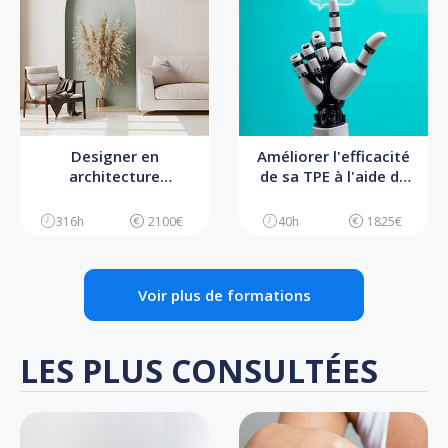
Designer en
Améliorer l'efficacité
architecture
de sa TPE à l'aide de
d'intérieur - Bloc 2 -
l'IA
Conception et
316h
2100€
40h
1825€
direction artistique du
projet
Voir plus de formations
LES PLUS CONSULTÉES