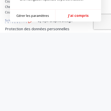
Coach nutrition minceur
Chef vegan & healthy food
Coach bien-être & nutrition
J'ai compris
Gérer les paramètres
by MJM Graphic Design
Protection des données personnelles
Politique de gestion des Cookies
Conditions générales de vente et d'utilisation
Administrateur
Mise à jour du site: 01/08/2026