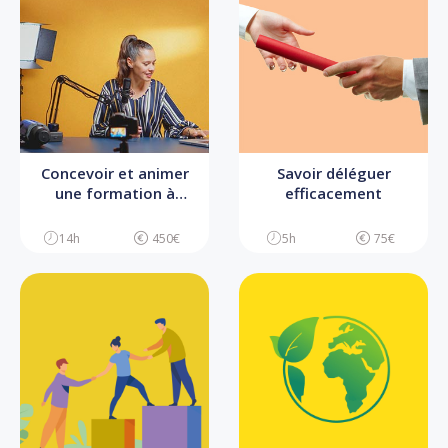
Concevoir et animer
Savoir déléguer
une formation à
efficacement
distance
14h
450€
5h
75€