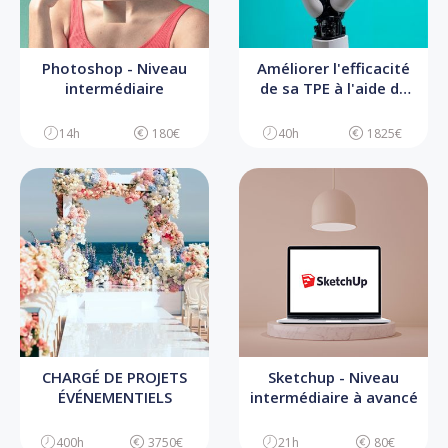
Photoshop - Niveau
Améliorer l'efficacité
intermédiaire
de sa TPE à l'aide de
l'IA
14h
180€
40h
1825€
CHARGÉ DE PROJETS
Sketchup - Niveau
ÉVÉNEMENTIELS
intermédiaire à avancé
400h
3750€
21h
80€