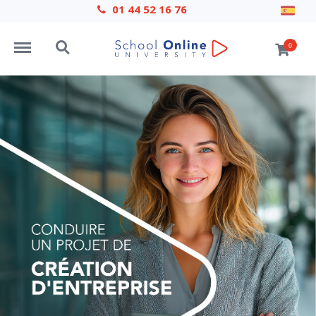
01 44 52 16 76
Menu
Search
0