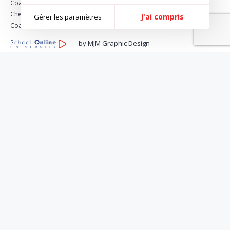
Coach nutrition minceur
Chef vegan & healthy food
J'ai compris
Gérer les paramètres
Coach bien-être & nutrition
by MJM Graphic Design
Protection des données personnelles
Politique de gestion des Cookies
Conditions générales de vente et d'utilisation
Administrateur
Mise à jour du site: 02/08/2026