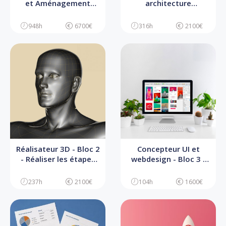
et Aménagement
architecture
d’espace
d'intérieur - Bloc 2 -
Conception et
948h
6700€
316h
2100€
direction artistique du
projet
Réalisateur 3D - Bloc 2
Concepteur UI et
- Réaliser les étapes
webdesign - Bloc 3 -
de pré-production 3D
Concevoir l’UI de
l’interface digitale
237h
2100€
104h
1600€