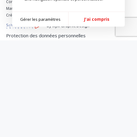
Conseil en image / Relooking
Management du luxe & de la mode
Créer sa marque de maroquinerie
J'ai compris
Gérer les paramètres
by MJM Graphic Design
Protection des données personnelles
Politique de gestion des Cookies
Conditions générales de vente et d'utilisation
Administrateur
Mise à jour du site: 04/08/2026