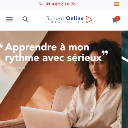
01 44 52 16 76
Menu
Search
0