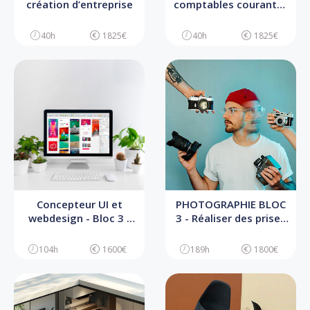
création d’entreprise
comptables courantes
d’une TPE
40h
1825€
40h
1825€
Concepteur UI et
PHOTOGRAPHIE BLOC
webdesign - Bloc 3 -
3 - Réaliser des prises
Concevoir l’UI de
de vues
l’interface digitale
104h
1600€
189h
1800€