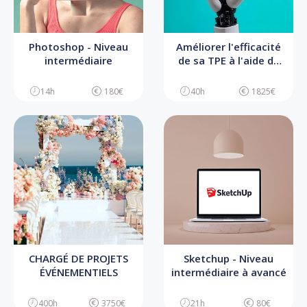
Photoshop - Niveau
Améliorer l'efficacité
intermédiaire
de sa TPE à l'aide de
l'IA
14h
180€
40h
1825€
CHARGÉ DE PROJETS
Sketchup - Niveau
ÉVÉNEMENTIELS
intermédiaire à avancé
400h
3750€
21h
80€