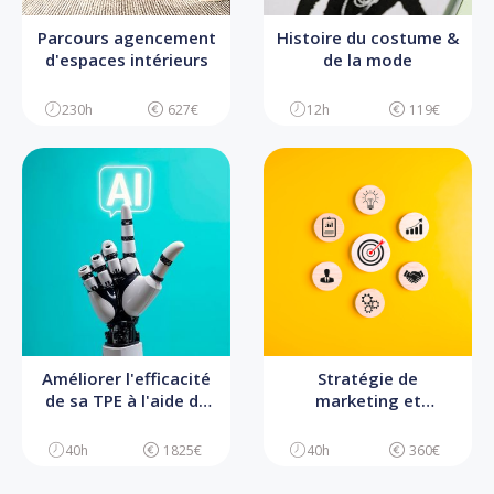
Parcours agencement
Histoire du costume &
d'espaces intérieurs
de la mode
230h
627€
12h
119€
Améliorer l'efficacité
Stratégie de
de sa TPE à l'aide de
marketing et
l'IA
communication
40h
1825€
40h
360€